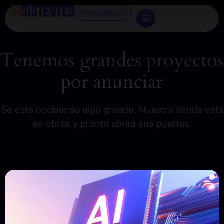
Contáctanos
Tenemos grandes proyectos
por anunciar
Se está cocinando algo grande. Nuestra tienda está
en obras y pronto abrirá sus puertas.