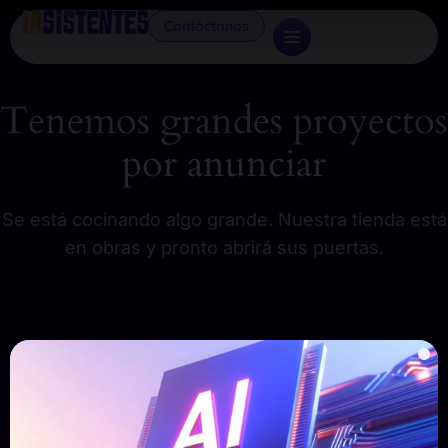
Contáctanos
Tenemos grandes proyectos
por anunciar
Se está cocinando algo grande. Nuestra tienda está
en obras y pronto abrirá sus puertas.