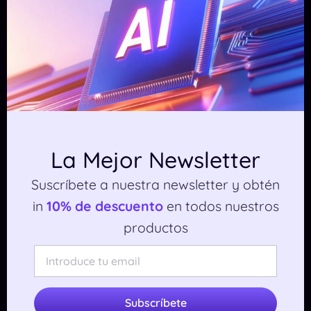
Seguridad y gestión de
datos
En modo nube, depende de la plataforma. En
modo local, es más seguro.
Comparativa con
otras herramientas de
La Mejor Newsletter
IA
Suscríbete a nuestra newsletter y obtén
in
10% de descuento
en todos nuestros
productos
Herramie
Desventaj
Tipo
Ventaja
nta
a
Requiere
Llama
Local o
IA abierta
configurac
Subscríbete
Coder
nube