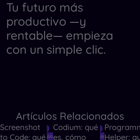
Tu futuro más
productivo —y
rentable— empieza
con un simple clic.
Artículos Relacionados
Screenshot
Codium: qué
Program
Herramientas de IA
Herramientas de IA
Herramientas 
to Code: qué
es, cómo
Helper: q
Herramientas de IA para Crear Códigos
Herramientas de IA para Crear Código
Herramientas 