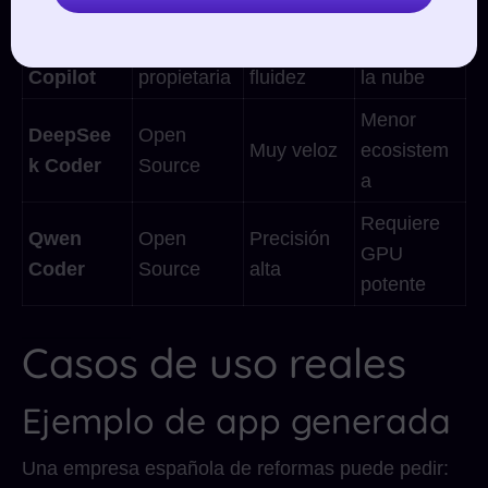
ión
GitHub
IA
Mayor
Datos en
Copilot
propietaria
fluidez
la nube
Menor
DeepSee
Open
Muy veloz
ecosistem
k Coder
Source
a
Requiere
Qwen
Open
Precisión
GPU
Coder
Source
alta
potente
Casos de uso reales
Ejemplo de app generada
Una empresa española de reformas puede pedir: