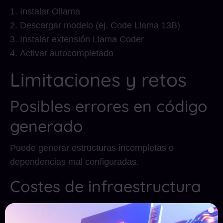
Instalar Ollama
Descargar modelo (ej. Code Llama 13B)
Instalar extensión Llama Coder
Activar autocompletado
Limitaciones y retos
Posibles errores en código
generado
Puede generar estructuras incompletas o
dependencias mal configuradas.
Costes de infraestructura
Modelos grandes → mayor consumo de GPU.