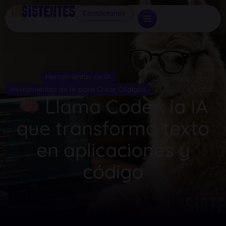
Contáctanos
Herramientas de IA
noviembre
by
21, 2025
pablo
Herramientas de IA para Crear Códigos
Llama Coder: la IA
que transforma texto
en aplicaciones y
código