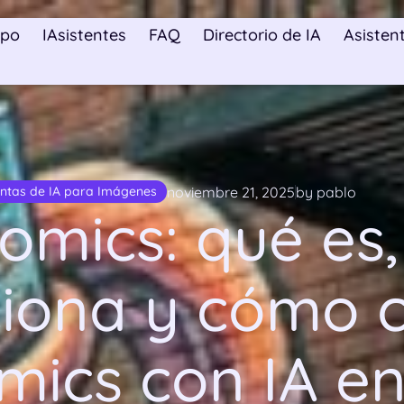
ipo
IAsistentes
FAQ
Directorio de IA
Asistent
noviembre 21, 2025
by pablo
ntas de IA para Imágenes
omics: qué es
iona y cómo 
mics con IA en