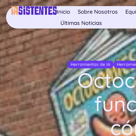
Inicio
Sobre Nosotros
Equ
Últimas Noticias
Herramientas de IA
Herramie
Octoc
func
có