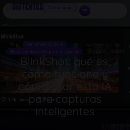
Contáctanos
Herramientas de IA
noviembre
by
20, 2025
pablo
Herramientas de IA para Imágenes
BlinkShot: qué es,
cómo funciona y
cómo usar esta IA
para capturas
inteligentes