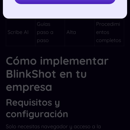
Loom
Vídeo
Media
nes
complejas
Guías
Procedimi
Scribe AI
paso a
Alta
entos
paso
completos
Cómo implementar
BlinkShot en tu
empresa
Requisitos y
configuración
Solo necesitas navegador y acceso a la