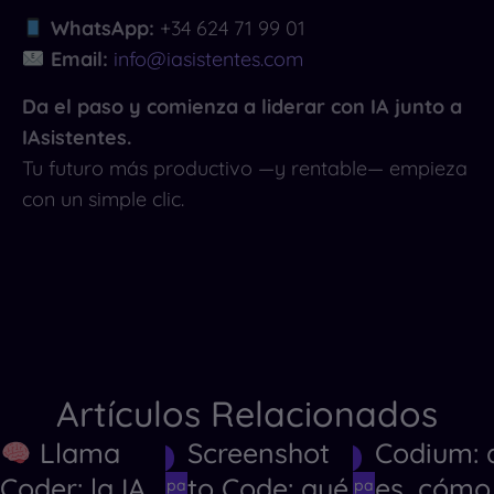
WhatsApp:
+34 624 71 99 01
Email:
info@iasistentes.com
Da el paso y comienza a liderar con IA junto a
IAsistentes.
Tu futuro más productivo —y rentable— empieza
con un simple clic.
Artículos Relacionados
Llama
Screenshot
Codium: 
Herramientas de IA
Herramientas de IA
Herramientas
Coder: la IA
to Code: qué
es, cómo
Herramientas de IA para Crear Códigos
Herramientas de IA para Crear Código
Herramientas