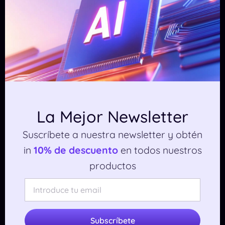
más eficiente.
BlinkShot vs Scribe AI
Scribe genera guías automáticas, pero BlinkShot
es más rápido para análisis y anotaciones en
capturas únicas.
Tabla comparativa
La Mejor Newsletter
Suscríbete a nuestra newsletter y obtén
Herramie
Mejor
Tipo
Rapidez
in
10% de descuento
en todos nuestros
nta
para
productos
Document
Captura
BlinkShot
Muy alta
ación
con IA
visual
Explicacio
Subscríbete