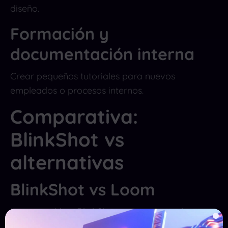
diseño.
Formación y
documentación interna
Crear pequeños tutoriales para nuevos
empleados o procesos internos.
Comparativa:
BlinkShot vs
alternativas
BlinkShot vs Loom
Loom es vídeo; BlinkShot es captura inteligente.
Para documentación rápida, BlinkShot suele ser