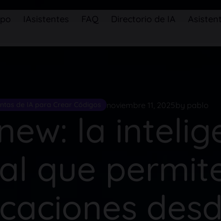
ipo
IAsistentes
FAQ
Directorio de IA
Asistent
noviembre 11, 2025
by pablo
ntas de IA para Crear Códigos
new: la inteli
cial que permit
icaciones desd