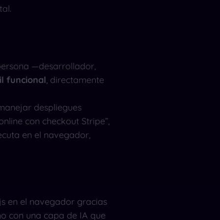
al.
persona —desarrollador,
l funcional
, directamente
 manejar despliegues
online con checkout Stripe”,
jecuta en el navegador,
js en el navegador gracias
rno con una capa de IA que