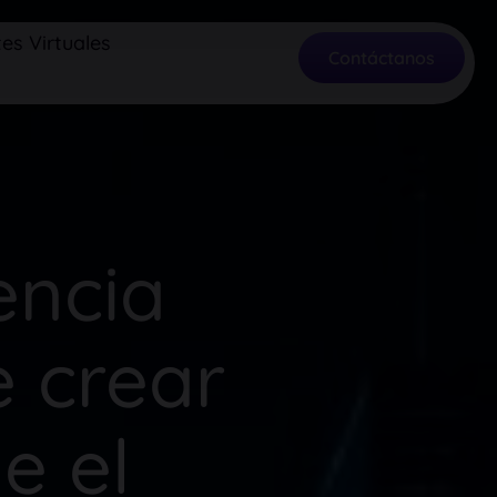
es Virtuales
Contáctanos
gencia
e crear
e el