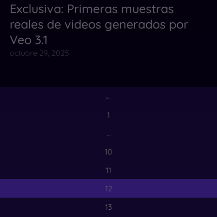
Exclusiva: Primeras muestras
Noticias
reales de videos generados por
Veo 3.1
octubre 29, 2025
←
1
…
10
11
12
13