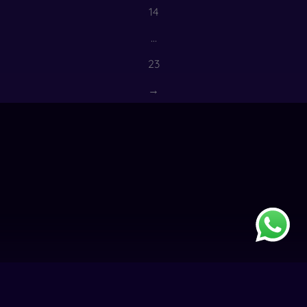
14
…
23
→
El futuro es ahora.