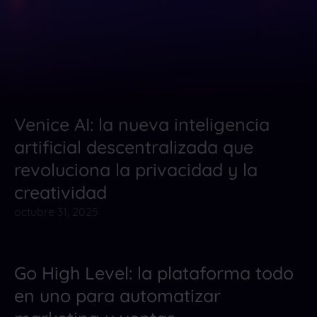
Venice AI: la nueva inteligencia
Herramientas de IA para Texto
artificial descentralizada que
revoluciona la privacidad y la
creatividad
octubre 31, 2025
Go High Level: la plataforma todo
Herramientas de AI para Automatización
en uno para automatizar