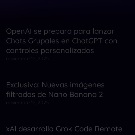
OpenAI se prepara para lanzar
Herramientas de IA
Noticias
Chats Grupales en ChatGPT con
controles personalizados
noviembre 12, 2025
Exclusiva: Nuevas imágenes
Noticias
filtradas de Nano Banana 2
noviembre 12, 2025
xAI desarrolla Grok Code Remote
Herramientas de IA