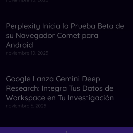
noviembre 10, 2025
Perplexity Inicia la Prueba Beta de
Herramientas de AI para Automatización
su Navegador Comet para
Herramientas de IA
Noticias
Android
noviembre 10, 2025
Google Lanza Gemini Deep
Noticias
Research: Integra Tus Datos de
Workspace en Tu Investigación
noviembre 6, 2025
1