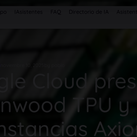
ipo
IAsistentes
FAQ
Directorio de IA
Asistent
noviembre 10, 2025
by pablo
le Cloud pre
onwood TPU y 
instancias Axio