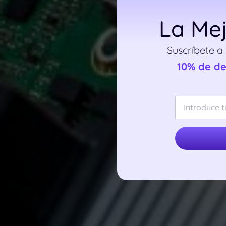
La Mej
Suscríbete a
10% de d