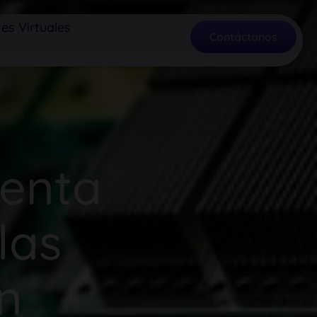
es Virtuales
Contáctanos
senta
las
n