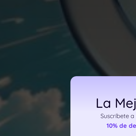
La Mej
Suscríbete a
10% de d