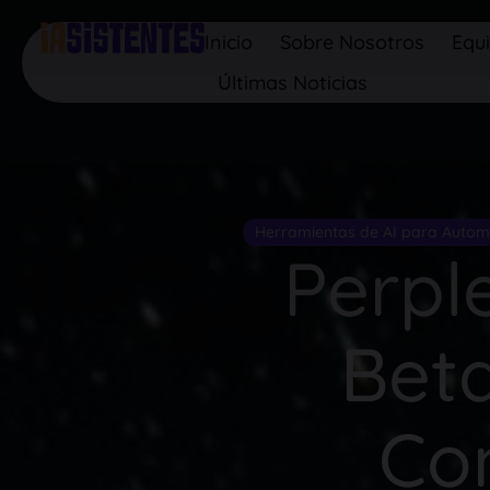
Inicio
Sobre Nosotros
Equ
Últimas Noticias
Herramientas de AI para Autom
Perple
Bet
Co