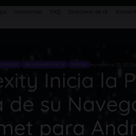
ipo
IAsistentes
FAQ
Directorio de IA
Asistent
noviembre 10, 2025
atización
Herramientas de IA
Noticias
xity Inicia la
a de su Naveg
met para Andr