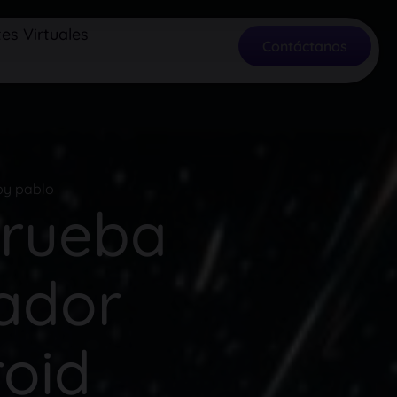
es Virtuales
Contáctanos
by pablo
 Prueba
ador
oid