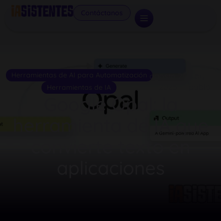
Contáctanos
Herramientas de AI para Automatización
agosto 21,
by
2025
pablo
Herramientas de IA
Google Opal: la
herramienta de IA que
convierte texto en
aplicaciones