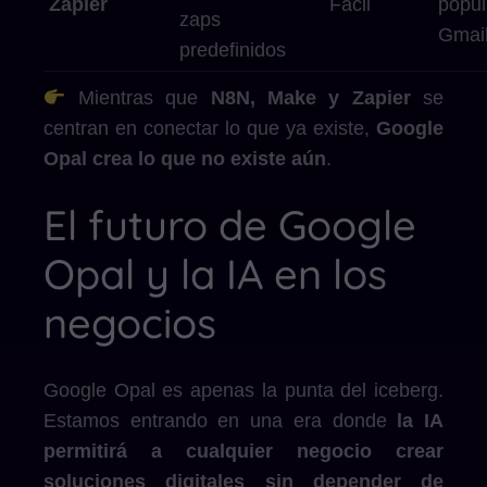
Zapier
Fácil
popul
zaps
Gmail
predefinidos
Mientras que
N8N, Make y Zapier
se
centran en conectar lo que ya existe,
Google
Opal crea lo que no existe aún
.
El futuro de Google
Opal y la IA en los
negocios
Google Opal es apenas la punta del iceberg.
Estamos entrando en una era donde
la IA
permitirá a cualquier negocio crear
soluciones digitales sin depender de