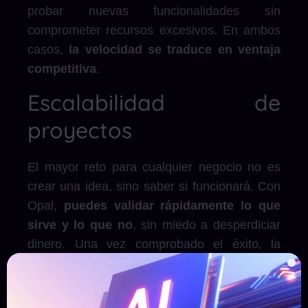
probar nuevas funcionalidades sin
comprometer recursos excesivos. En ambos
casos,
la velocidad se traduce en ventaja
competitiva
.
Escalabilidad de
proyectos
El mayor reto para cualquier negocio no es
crear una idea, sino saber si funcionará. Con
Opal,
puedes validar rápidamente lo que
sirve y lo que no
, sin miedo a desperdiciar
dinero. Una vez comprobado el éxito, la
aplicación puede escalarse e integrarse con
procesos más grandes.
Es el equivalente digital a “probar en pequeño