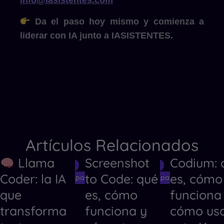
info@iasistentes.com
Da el paso hoy mismo y comienza a
liderar con IA junto a IASISTENTES.
Artículos Relacionados
Llama
Screenshot
Codium: 
Herramientas de IA
Herramientas de IA
Herramientas
Coder: la IA
to Code: qué
es, cómo
Herramientas de IA para Crear Códigos
Herramientas de IA para Crear Código
Herramientas
que
es, cómo
funciona
transforma
funciona y
cómo us