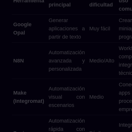
Herramienta
uso
principal
dificultad
com
Generar
Crear
Google
aplicaciones a
Muy fácil
mini
Opal
partir de texto
prog
Work
Automatización
compl
N8N
avanzada y
Medio/Alto
integ
personalizada
técni
Cone
Automatización
Make
ap
visual con
Medio
(Integromat)
proc
escenarios
empre
Automatización
Integ
rápida con