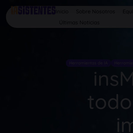
Inicio
Sobre Nosotros
Equ
Últimas Noticias
Herramientas de IA
Herramie
insM
todo
i