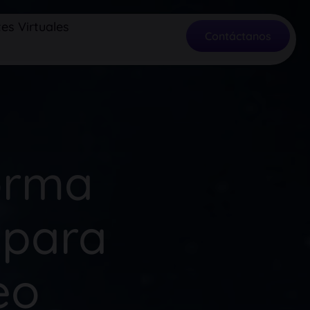
es Virtuales
Contáctanos
forma
 para
eo