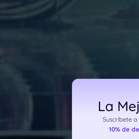
La Mej
Suscríbete a
10% de d