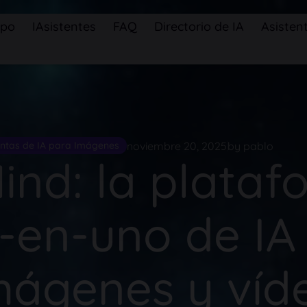
ipo
IAsistentes
FAQ
Directorio de IA
Asistent
noviembre 20, 2025
by pablo
ntas de IA para Imágenes
ind: la plata
-en-uno de IA
mágenes y víd