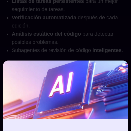
Listas de tareas persistentes
para un mejor
seguimiento de tareas.
Verificación automatizada
después de cada
edición.
Análisis estático del código
para detectar
posibles problemas.
Subagentes de revisión de código
inteligentes
.
Además, Verdent soporta la
resolución de tareas
paralelas
y entrega un rendimiento estable al
elegir proveedores de modelos confiables. Los
primeros comentarios de los usuarios destacan el
diseño robusto del conjunto de herramientas y el
valor de los
puntos de control de calidad
, como
la revisión del código.
¡Prueba Verdent AI hoy