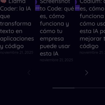
Llama
Screenshot
Codium: 
Herramientas de IA
Herramientas de IA
Herramientas
Coder: la IA
to Code: qué
es, cómo
Herramientas de IA para Crear Códigos
Herramientas de IA para Crear Código
Herramientas
que
es, cómo
funciona
transforma
funciona y
cómo us
texto en
cómo tu
esta IA p
aplicaciones
empresa
mejorar 
y código
puede usar
código
esta IA
noviembre 21, 2025
noviembre 21,
noviembre 21, 2025