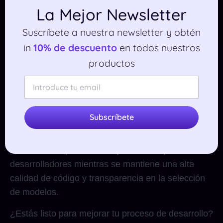
mismo!
La Mejor Newsletter
Suscríbete a nuestra newsletter y obtén
La empresa detrás de Verdent se posiciona en la
in
10% de descuento
en todos nuestros
vanguardia de las herramientas de desarrollo de
productos
software impulsadas por IA, enfatizando la
fiabilidad, la preparación para producción y la
aplicabilidad en el mundo real
en lugar de
optimizar solo para benchmarks. Este lanzamiento
Subscríbete
significa un impulso estratégico para establecer
estándares en la automatización de la codificación,
buscando simplificar los flujos de trabajo de los
desarrolladores mientras se mantiene una alta
calidad de código y transparencia en la selección
de modelos.
¿Estás listo para mejorar tu proceso de desarrollo?