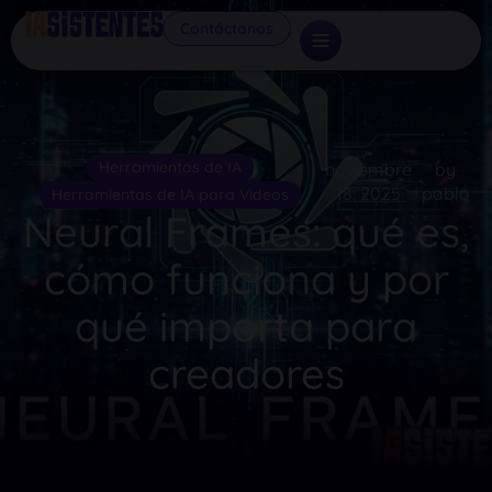
Contáctanos
Herramientas de IA
noviembre
by
18, 2025
pablo
Herramientas de IA para Videos
Neural Frames: qué es,
cómo funciona y por
qué importa para
creadores