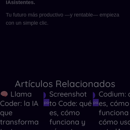
IAsistentes.
Tu futuro más productivo —y rentable— empieza
con un simple clic.
Artículos Relacionados
Llama
Screenshot
Codium: 
Herramientas de IA
Herramientas de IA
Herramientas
Coder: la IA
to Code: qué
es, cómo
Herramientas de IA para Crear Códigos
Herramientas de IA para Crear Código
Herramientas
que
es, cómo
funciona
transforma
funciona y
cómo us