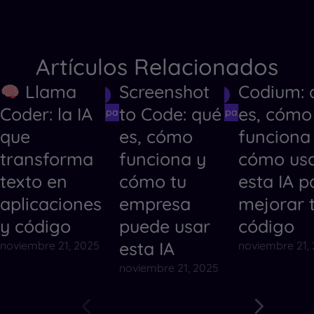
Artículos Relacionados
Llama
Screenshot
Codium: 
Herramientas de IA
Herramientas de IA
Herramientas
Coder: la IA
to Code: qué
es, cómo
Herramientas de IA para Crear Códigos
Herramientas de IA para Crear Código
Herramientas
que
es, cómo
funciona
transforma
funciona y
cómo us
texto en
cómo tu
esta IA p
aplicaciones
empresa
mejorar 
y código
puede usar
código
esta IA
noviembre 21, 2025
noviembre 21,
noviembre 21, 2025