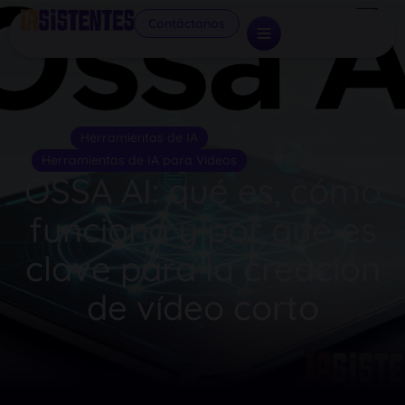
Contáctanos
Herramientas de IA
noviembre
by
20, 2025
pablo
Herramientas de IA para Videos
OSSA AI: qué es, cómo
funciona y por qué es
clave para la creación
de vídeo corto