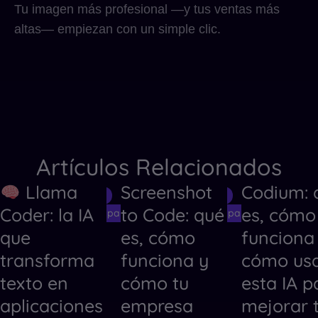
Tu imagen más profesional —y tus ventas más
altas— empiezan con un simple clic.
Artículos Relacionados
Llama
Screenshot
Codium: 
Herramientas de IA
Herramientas de IA
Herramientas
Coder: la IA
to Code: qué
es, cómo
Herramientas de IA para Crear Códigos
Herramientas de IA para Crear Código
Herramientas
que
es, cómo
funciona
transforma
funciona y
cómo us
texto en
cómo tu
esta IA p
aplicaciones
empresa
mejorar 