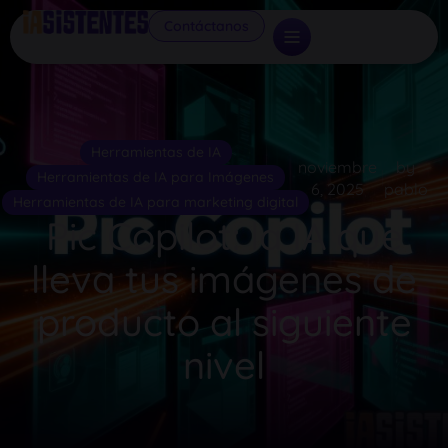
Contáctanos
Herramientas de IA
noviembre
by
Herramientas de IA para Imágenes
6, 2025
pablo
Herramientas de IA para marketing digital
Pic Copilot: la IA que
lleva tus imágenes de
producto al siguiente
nivel