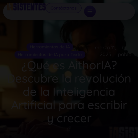
Contáctanos
Herramientas de IA
marzo 11,
by
2025
pablo
Herramientas de IA para Texto
¿Qué es AithorIA?
Descubre la revolución
de la Inteligencia
Artificial para escribir
y crecer