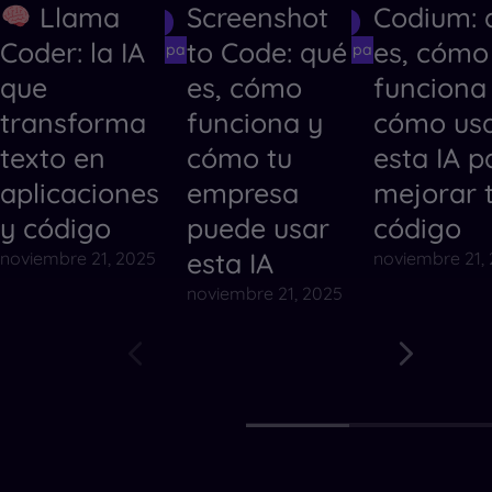
Llama
Screenshot
Codium: 
Herramientas de IA
Herramientas de IA
Herramientas
Coder: la IA
to Code: qué
es, cómo
Herramientas de IA para Crear Códigos
Herramientas de IA para Crear Código
Herramientas
que
es, cómo
funciona
transforma
funciona y
cómo us
texto en
cómo tu
esta IA p
aplicaciones
empresa
mejorar 
y código
puede usar
código
esta IA
noviembre 21, 2025
noviembre 21,
noviembre 21, 2025