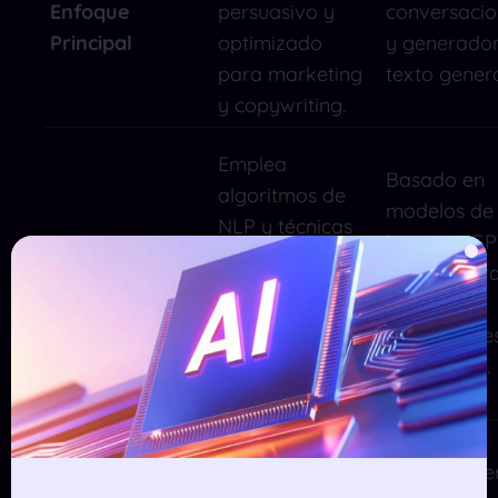
Enfoque
persuasivo y
conversacio
Principal
optimizado
y generado
para marketing
texto genera
y copywriting.
Emplea
Basado en
algoritmos de
modelos de
NLP y técnicas
lenguaje G
avanzadas de
Uso de IA
para gener
copywriting
respuestas
para textos que
contextuale
convierten en
coherentes.
ventas.
Altamente
enfocado en
Puede gene