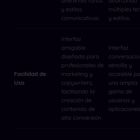
diferentes tonos
abarcando
y estilos
múltiples t
comunicativos.
y estilos.
Interfaz
amigable
Interfaz
diseñada para
conversacio
profesionales de
sencilla y
Facilidad de
marketing y
accesible p
Uso
copywriters,
una amplia
facilitando la
gama de
creación de
usuarios y
contenido de
aplicaciones
alta conversión.