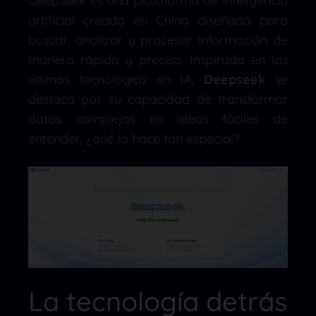
Deepseek es una plataforma de inteligencia
artificial creada en China diseñada para
buscar, analizar y procesar información de
manera rápida y precisa. Inspirada en las
últimas tecnologías en IA,
Deepseek
se
destaca por su capacidad de transformar
datos complejos en ideas fáciles de
entender, ¿qué la hace tan especial?
La tecnología detrás