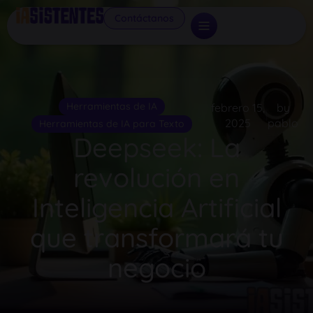
Contáctanos
Herramientas de IA
febrero 15,
by
2025
pablo
Herramientas de IA para Texto
Deepseek: La
revolución en
Inteligencia Artificial
que transformará tu
negocio