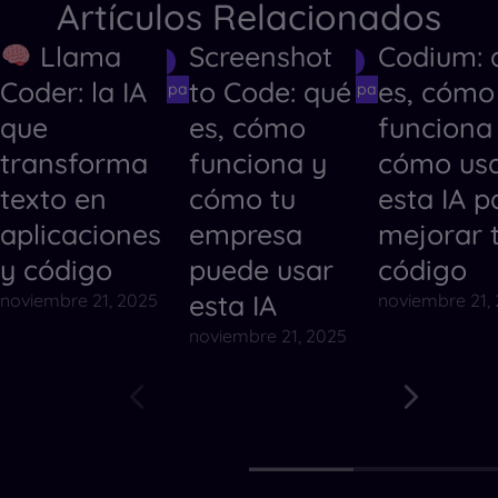
Artículos Relacionados
Llama
Screenshot
Codium: 
Herramientas de IA
Herramientas de IA
Herramientas
Coder: la IA
to Code: qué
es, cómo
Herramientas de IA para Crear Códigos
Herramientas de IA para Crear Código
Herramientas
que
es, cómo
funciona
transforma
funciona y
cómo us
texto en
cómo tu
esta IA p
aplicaciones
empresa
mejorar 
y código
puede usar
código
esta IA
noviembre 21, 2025
noviembre 21,
noviembre 21, 2025