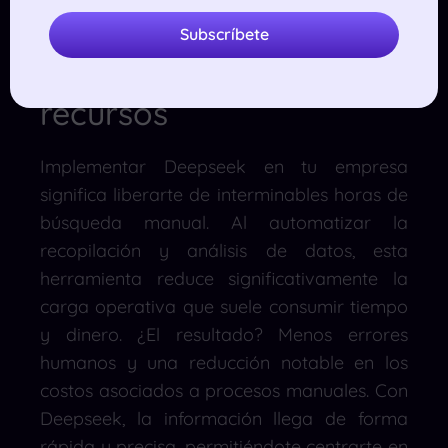
negocio
Subscríbete
Ahorro de tiempo y
recursos
Implementar Deepseek en tu empresa
significa liberarte de interminables horas de
búsqueda manual. Al automatizar la
recopilación y análisis de datos, esta
herramienta reduce significativamente la
carga operativa que suele consumir tiempo
y dinero. ¿El resultado? Menos errores
humanos y una reducción notable en los
costos asociados a procesos manuales. Con
Deepseek, la información llega de forma
rápida y precisa, permitiéndote centrarte en