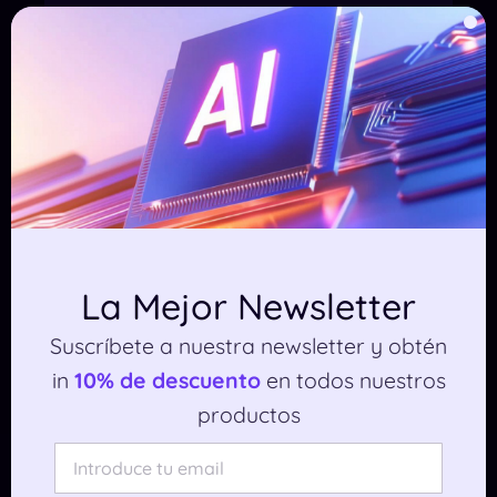
– Pablo Piñero Acevedo,
Divulgador de IA en
IAsistente
La Mejor Newsletter
Suscríbete a nuestra newsletter y obtén
in
10% de descuento
en todos nuestros
productos
Beneficios
inmediatos para tu