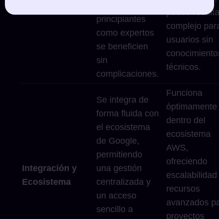
Intuitiva
que tanto
puede resulta
principiantes
complejo par
como expertos
usuarios sin
se beneficien
conocimiento
sin
técnicos.
complicaciones.
Funciona
Se integra de
óptimamente
forma fluida con
dentro del
el ecosistema
ecosistema
de Google,
AWS,
permitiendo
ofreciendo
Integración y
una gestión
escalabilidad
Ecosistema
centralizada y
recursos
un acceso
avanzados p
sencillo a
proyectos