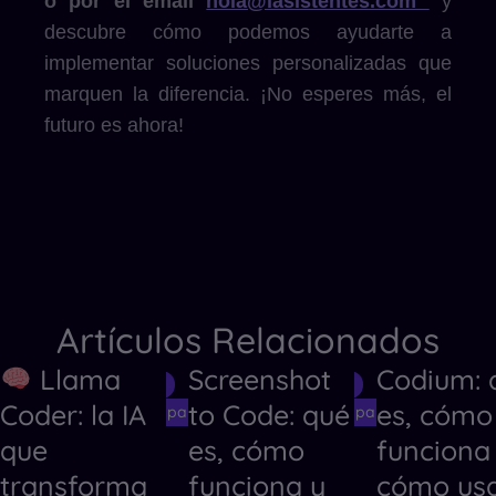
o por el email
hola@iasistentes.com
y
descubre cómo podemos ayudarte a
implementar soluciones personalizadas que
marquen la diferencia. ¡No esperes más, el
futuro es ahora!
Artículos Relacionados
Llama
Screenshot
Codium: 
Herramientas de IA
Herramientas de IA
Herramientas
Coder: la IA
to Code: qué
es, cómo
Herramientas de IA para Crear Códigos
Herramientas de IA para Crear Código
Herramientas
que
es, cómo
funciona
transforma
funciona y
cómo us