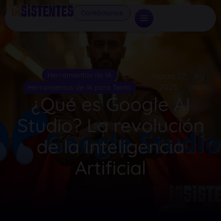
Contáctanos
Herramientas de IA
marzo 27,
by
2025
pablo
Herramientas de IA para Texto
¿Qué es Google AI
Studio? La revolución
de la Inteligencia
Artificial