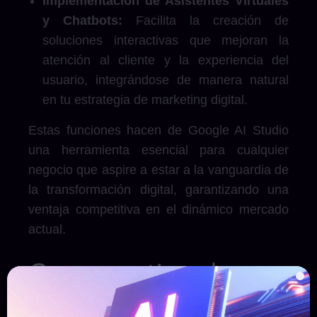
Implementación de Asistentes Virtuales
y Chatbots:
Facilita la creación de
soluciones interactivas que mejoran la
atención al cliente y la experiencia del
usuario, integrándose de manera natural
en tu estrategia de marketing digital.
Estas funciones hacen de Google AI Studio
una herramienta esencial para cualquier
negocio que aspire a estar a la vanguardia de
la transformación digital, garantizando una
ventaja competitiva en el dinámico mercado
actual.
Comparativa de
Google AI Studio con