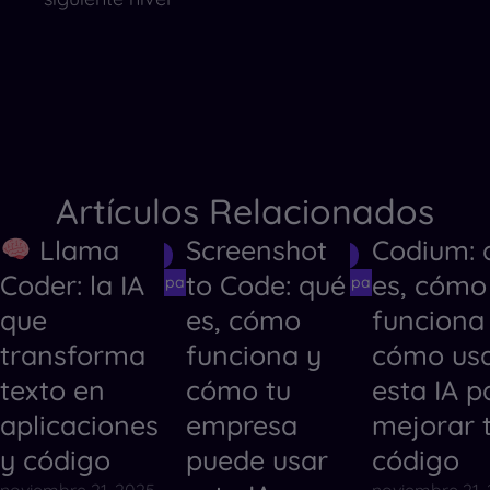
Artículos Relacionados
Llama
Screenshot
Codium: 
Herramientas de IA
Herramientas de IA
Herramientas
Coder: la IA
to Code: qué
es, cómo
Herramientas de IA para Crear Códigos
Herramientas de IA para Crear Código
Herramientas
que
es, cómo
funciona
transforma
funciona y
cómo us
texto en
cómo tu
esta IA p
aplicaciones
empresa
mejorar 
y código
puede usar
código
noviembre 21, 2025
noviembre 21,