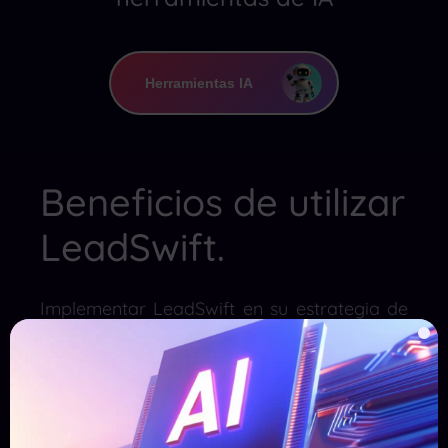
Herramientas IA
Beneficios de utilizar
LeadSwift.
Implementar LeadSwift en su estrategia de
marketing ofrece múltiples ventajas:
Eficiencia mejorada
:
Al automatizar la
generación y gestión de leads, se reduce
significativamente el tiempo y esfuerzo