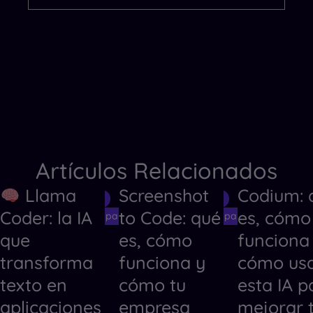
Artículos Relacionados
Llama
Screenshot
Codium: 
Herramientas de IA
Herramientas de IA
Herramientas
Coder: la IA
to Code: qué
es, cómo
Herramientas de IA para Crear Códigos
Herramientas de IA para Crear Código
Herramientas
que
es, cómo
funciona
transforma
funciona y
cómo us
texto en
cómo tu
esta IA p
aplicaciones
empresa
mejorar 