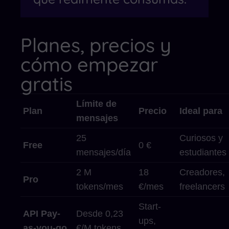
Planes, precios y
cómo empezar
gratis
Límite de
Plan
Precio
Ideal para
mensajes
25
Curiosos y
Free
0 €
mensajes/día
estudiantes
2 M
18
Creadores,
Pro
tokens/mes
€/mes
freelancers
Start-
API Pay-
Desde 0,23
ups,
as-you-go
€/M tokens