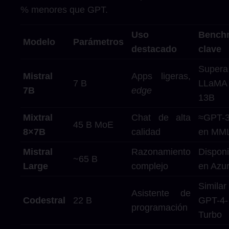
% menores que GPT.
Uso
Bench
Modelo
Parámetros
destacado
clave
Supe
Mistral
Apps ligeras,
7 B
LLaM
7B
edge
13B
Mixtral
Chat de alta
≈GPT-3
45 B MoE
8×7B
calidad
en MM
Mistral
Razonamiento
Disponi
~65 B
Large
complejo
en Azu
Simil
Asistente de
Codestral
22 B
GPT-4-
programación
Turbo