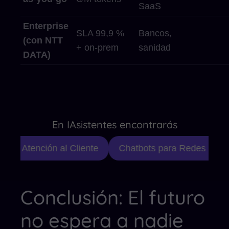
SaaS
Enterprise
SLA 99,9 %
Bancos,
(con NTT
+ on-prem
sanidad
DATA)
En IAsistentes encontrarás
 de Atención al Cliente
Chatbots para Redes Social
Conclusión: El futuro
no espera a nadie