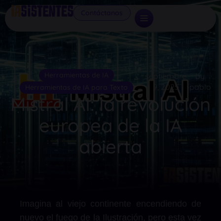
Contáctanos
Herramientas de IA
septiembre
by
9, 2025
pablo
Herramientas de IA para Texto
Mistral AI: la revolución
europea de la IA
abierta
Imagina al viejo continente encendiendo de
nuevo el fuego de la Ilustración, pero esta vez