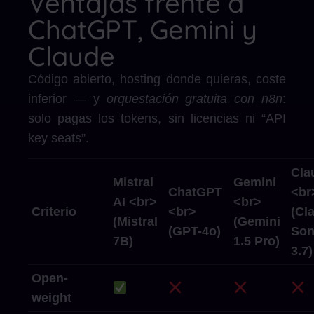
Ventajas frente a
ChatGPT, Gemini y
Claude
Código abierto, hosting donde quieras, coste
inferior — y
orquestación gratuita con n8n
:
solo pagas los tokens, sin licencias ni “API
key seats”.
Cla
Mistral
Gemini
ChatGPT
<br
AI
<br>
<br>
Criterio
<br>
(Cl
(Mistral
(Gemini
(GPT-4o)
Son
7B)
1.5 Pro)
3.7)
Open-
weight