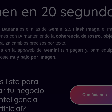
en en 20 segund
 Banana
es el alias de
Gemini 2.5 Flash Image
, el 
enes con IA manteniendo la
coherencia de rostro, obje
realiza cambios precisos por texto.
a en la app/web de
Gemini
(sin pagar) y, para equi
coste
muy bajo por imagen
.
s listo para
ar tu negocio
Contáctanos
nteligencia
tificial?