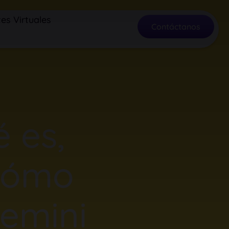
es Virtuales
Contáctanos
 es,
cómo
emini