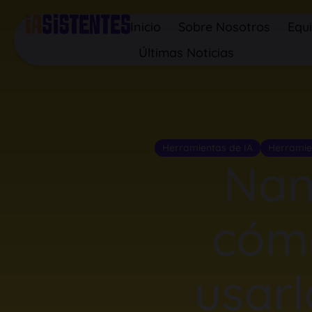
Inicio
Sobre Nosotros
Equ
Últimas Noticias
Herramientas de IA
Herramie
Nan
cóm
usar