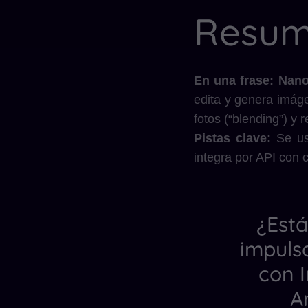
Resum
En una frase:
Nano
edita y genera imág
fotos (“blending”) y 
Pistas clave:
Se us
integra por API con 
¿Está
impuls
con I
Ar