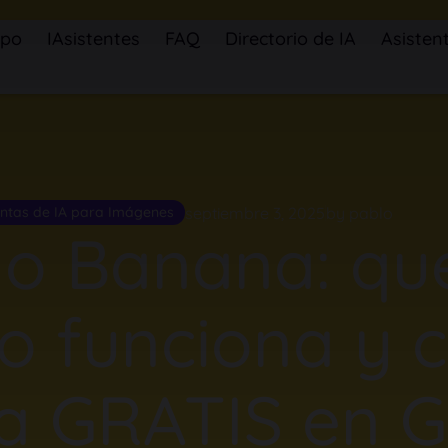
ipo
IAsistentes
FAQ
Directorio de IA
Asistent
septiembre 3, 2025
by pablo
ntas de IA para Imágenes
o Banana: qué
o funciona y 
la GRATIS en G