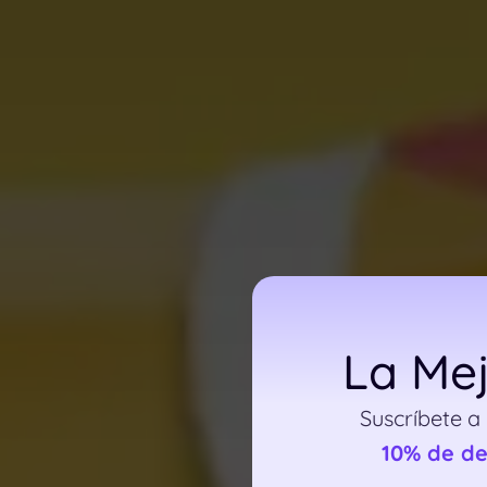
La Mej
Suscríbete a
10% de d