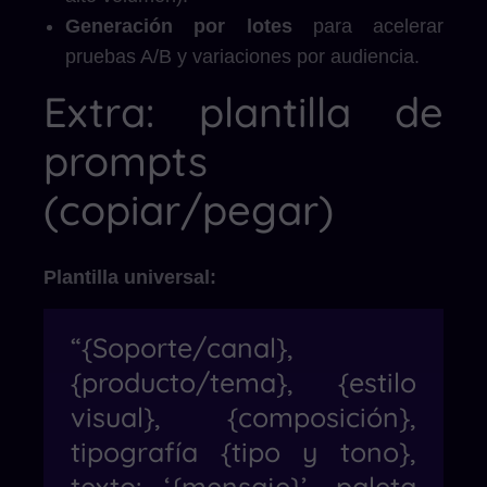
Generación por lotes
para acelerar
pruebas A/B y variaciones por audiencia.
Extra: plantilla de
prompts
(copiar/pegar)
Plantilla universal:
“{Soporte/canal},
{producto/tema}, {estilo
visual}, {composición},
tipografía {tipo y tono},
texto: ‘{mensaje}’, paleta