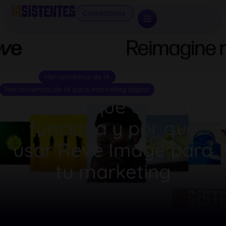
Contáctanos
Herramientas de IA
septiembre
by
30, 2025
pablo
Herramientas de IA para marketing digital
Reve IA: qué es, cómo
funciona y por qué
usar Reve Image para
tu marketing