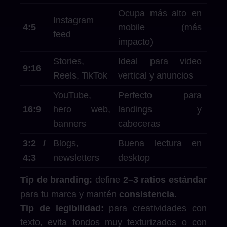
Ocupa más alto en
Instagram
4:5
mobile (más
feed
impacto)
Stories,
Ideal para video
9:16
Reels, TikTok
vertical y anuncios
YouTube,
Perfecto para
16:9
hero web,
landings y
banners
cabeceras
3:2 /
Blogs,
Buena lectura en
4:3
newsletters
desktop
Tip de branding:
define
2–3 ratios estándar
para tu marca y mantén
consistencia
.
Tip de legibilidad:
para creatividades con
texto, evita fondos muy texturizados o con