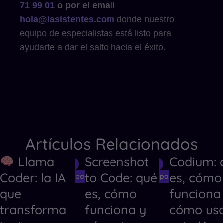
71 99 01
o por el email
hola@iasistentes.com
donde nuestro
equipo de especialistas está listo para
ayudarte a dar el salto hacia el éxito.
Artículos Relacionados
Llama
Screenshot
Codium: 
Herramientas de IA
Herramientas de IA
Herramientas
Coder: la IA
to Code: qué
es, cómo
Herramientas de IA para Crear Códigos
Herramientas de IA para Crear Código
Herramientas
que
es, cómo
funciona
transforma
funciona y
cómo us