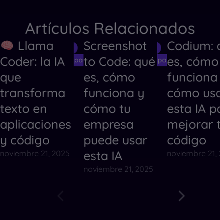
Artículos Relacionados
Llama
Screenshot
Codium: 
Herramientas de IA
Herramientas de IA
Herramientas
Coder: la IA
to Code: qué
es, cómo
Herramientas de IA para Crear Códigos
Herramientas de IA para Crear Código
Herramientas
que
es, cómo
funciona
transforma
funciona y
cómo us
texto en
cómo tu
esta IA p
aplicaciones
empresa
mejorar 
y código
puede usar
código
esta IA
noviembre 21, 2025
noviembre 21,
noviembre 21, 2025