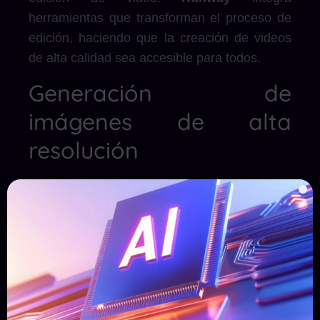
herramientas que transforman el proceso de
edición, haciendo que la creación de videos
de alta calidad sea accesible para todos.
Generación de
imágenes de alta
resolución
¿Necesitas imágenes impactantes para tu
campaña digital?
Runway
ofrece la
capacidad de generar imágenes de alta
resolución, ideales para captar la atención en
redes sociales y sitios web.
Automatización y