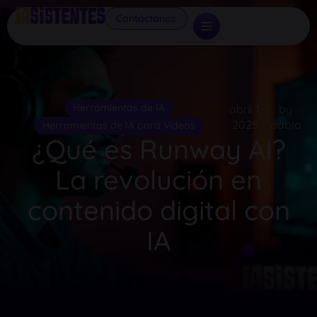
Contáctanos
Herramientas de IA
abril 1,
by
2025
pablo
Herramientas de IA para Videos
¿Qué es Runway AI?
La revolución en
contenido digital con
IA