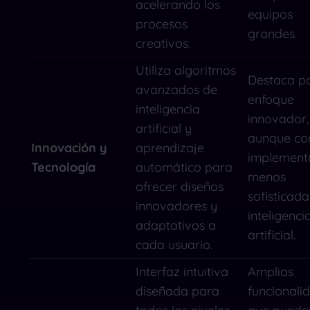
acelerando los
equipos
procesos
grandes.
creativos.
Utiliza algoritmos
Destaca po
avanzados de
enfoque
inteligencia
innovador,
artificial y
aunque co
Innovación y
aprendizaje
implement
Tecnología
automático para
menos
ofrecer diseños
sofisticad
innovadores y
inteligenci
adaptativos a
artificial.
cada usuario.
Interfaz intuitiva
Amplias
diseñada para
funcionali