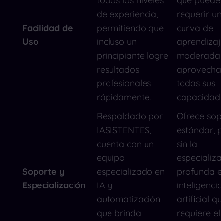
todos los niveles
que puede
de experiencia,
requerir u
Facilidad de
permitiendo que
curva de
Uso
incluso un
aprendizaj
principiante logre
moderada
resultados
aprovecha
profesionales
todas sus
rápidamente.
capacidad
Respaldado por
Ofrece sop
IASISTENTES,
estándar, 
cuenta con un
sin la
equipo
especializ
Soporte y
especializado en
profunda 
Especialización
IA y
inteligenci
automatización
artificial q
que brinda
requiere el