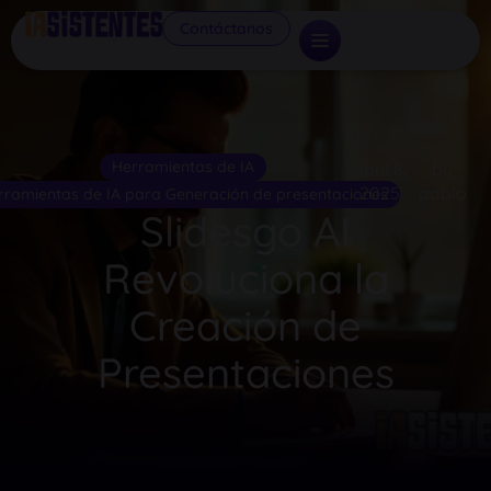
Contáctanos
Herramientas de IA
abril 8,
by
2025
pablo
rramientas de IA para Generación de presentaciones
Slidesgo AI
Revoluciona la
Creación de
Presentaciones