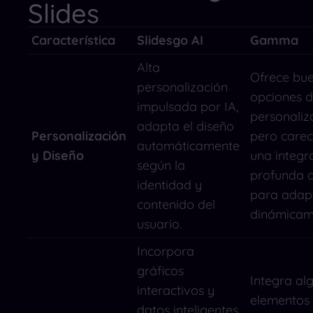
Slides
Característica
Slidesgo AI
Gamma
Alta
Ofrece bu
personalización
opciones 
impulsada por IA,
personaliz
adapta el diseño
Personalización
pero carec
automáticamente
y Diseño
una integr
según la
profunda d
identidad y
para adap
contenido del
dinámicam
usuario.
Incorpora
gráficos
Integra al
interactivos y
elementos
datos inteligentes