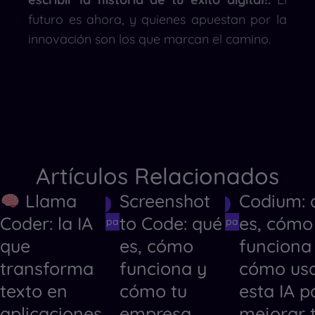
futuro es ahora, y quienes apuestan por la
innovación son los que marcan el camino.
Artículos Relacionados
Llama
Screenshot
Codium: 
Herramientas de IA
Herramientas de IA
Herramientas
Coder: la IA
to Code: qué
es, cómo
Herramientas de IA para Crear Códigos
Herramientas de IA para Crear Código
Herramientas
que
es, cómo
funciona
transforma
funciona y
cómo us
texto en
cómo tu
esta IA p
aplicaciones
empresa
mejorar 