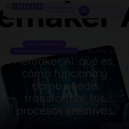
Contáctanos
Herramientas de IA
noviembre
by
20, 2025
pablo
Herramientas de IA para Videos
Remaker AI: qué es,
cómo funciona y
cómo puede
transformar tus
procesos creativos