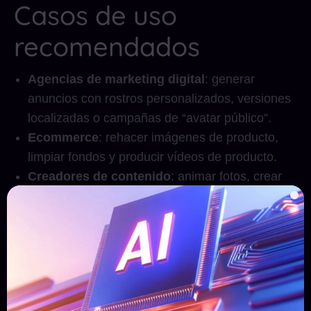
Casos de uso
recomendados
Agencias de marketing digital
: generar
anuncios con rostros personalizados, versiones
localizadas o campañas de “avatar público”.
Ecommerce
: rehacer imágenes de producto,
limpiar fondos y producir vídeos de producto.
Creadores de contenido
: animar fotos, crear
avatares hablantes para redes, o hacer intros
con IA.
Educación y presentaciones corporativas
:
generar materiales visuales estéticos con IA sin
necesidad de fotógrafo.
Empresas audiovisuales
: mejorar vídeos