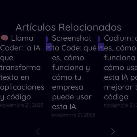
Artículos Relacionados
Llama
Screenshot
Codium: 
Herramientas de IA
Herramientas de IA
Herramientas
Coder: la IA
to Code: qué
es, cómo
Herramientas de IA para Crear Códigos
Herramientas de IA para Crear Código
Herramientas
que
es, cómo
funciona
transforma
funciona y
cómo us
texto en
cómo tu
esta IA p
aplicaciones
empresa
mejorar 
y código
puede usar
código
esta IA
noviembre 21, 2025
noviembre 21,
noviembre 21, 2025