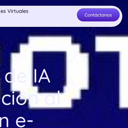
es Virtuales
Contáctanos
 de IA
ción al
n e-