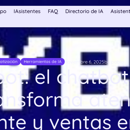
ipo
IAsistentes
FAQ
Directorio de IA
Asistent
noviembre 6, 2025
by pablo
atización
Herramientas de IA
ot: el chatbot
ansforma aten
ente y ventas e