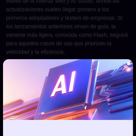
través de la interfaz web y AI Studio, donde las
actualizaciones suelen llegar primero a los
primeros adoptadores y testers de empresas. Si
los lanzamientos anteriores sirven de guía, la
variante más ligera, conocida como Flash, seguirá
para aquellos casos de uso que priorizan la
velocidad y la eficiencia.
Este movimiento se alinea con la estrategia más
amplia de Google de implementaciones por etapas
y actualizaciones continuas del modelo dentro de
Gemini, con el objetivo de reforzar su posición
frente a los laboratorios competidores en el cada
vez más competido entorno de herramientas de
productividad basadas en IA. La aparición de un
lenguaje oficial en el sitio principal del producto es
una señal crucial de que la disponibilidad general