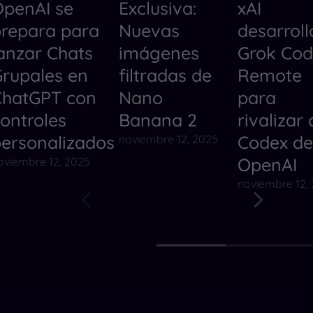
penAI se
Exclusiva:
xAI
Herramientas de IA
Noticias
Herramientas
repara para
Nuevas
desarroll
Noticias
Herramientas
Noticias
anzar Chats
imágenes
Grok Co
rupales en
filtradas de
Remote
ChatGPT con
Nano
para
ontroles
Banana 2
rivalizar
ersonalizados
Codex de
noviembre 12, 2025
OpenAI
oviembre 12, 2025
noviembre 12,