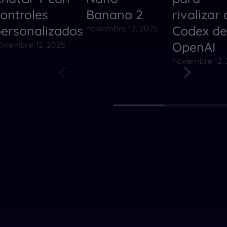
ontroles
Banana 2
rivalizar
ersonalizados
Codex de
noviembre 12, 2025
OpenAI
oviembre 12, 2025
noviembre 12,