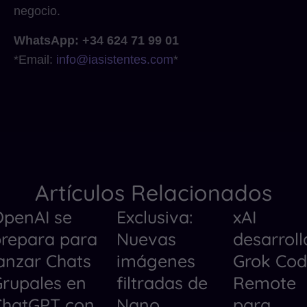
negocio.
WhatsApp: +34 624 71 99 01
*Email:
info@iasistentes.com
*
Artículos Relacionados
penAI se
Exclusiva:
xAI
Herramientas de IA
Noticias
Herramientas
repara para
Nuevas
desarroll
Noticias
Herramientas
Noticias
anzar Chats
imágenes
Grok Co
rupales en
filtradas de
Remote
ChatGPT con
Nano
para