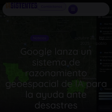
Contáctanos
octubre 28,
by
Noticias
2025
pablo
Google lanza un
sistema de
razonamiento
geoespacial de IA para
la ayuda ante
desastres