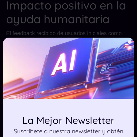
Impacto positivo en la
ayuda humanitaria
El feedback recibido de usuarios iniciales como
GiveDirectly resalta la efectividad de combinar
datos de inundaciones y población para dirigir de
manera más precisa la ayuda humanitaria.
Expertos de la industria señalan que este enfoque
diferenciará a Google de sus competidores, ya que
se centra en el razonamiento cross-modal y en el
apoyo a decisiones en tiempo real en situaciones
críticas.
Un compromiso con el
La Mejor Newsletter
futuro
Suscríbete a nuestra newsletter y obtén