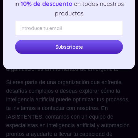
in
10% de descuento
en todos nuestros
Google está aprovechando su liderazgo en
productos
inteligencia artificial y datos geoespaciales para
abordar necesidades planetarias urgentes. La
compañía continúa invirtiendo en herramientas de
respuesta a crisis, como las utilizadas durante
Subscríbete
incendios forestales y inundaciones, subrayando
su compromiso de ayudar a las comunidades y
organizaciones en momentos de emergencia.
Si eres parte de una organización que enfrenta
desafíos complejos o deseas explorar cómo la
inteligencia artificial puede optimizar tus procesos,
te invitamos a contactar con nosotros. En
IASISTENTES, contamos con un equipo de
especialistas en inteligencia artificial y automación
prontos a ayudarte a llevar tu capacidad de