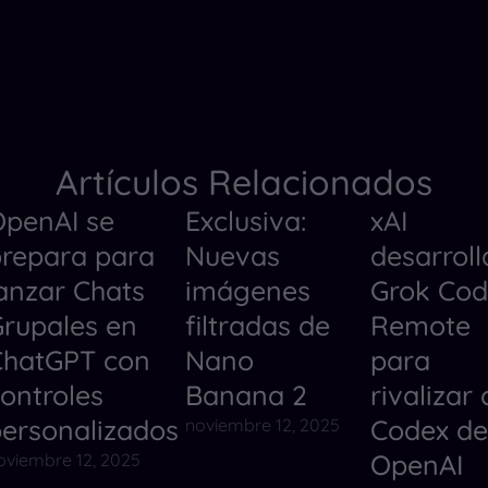
Artículos Relacionados
penAI se
Exclusiva:
xAI
Herramientas de IA
Noticias
Herramientas
repara para
Nuevas
desarroll
Noticias
Herramientas
Noticias
anzar Chats
imágenes
Grok Co
rupales en
filtradas de
Remote
ChatGPT con
Nano
para
ontroles
Banana 2
rivalizar
ersonalizados
Codex de
noviembre 12, 2025
OpenAI
oviembre 12, 2025