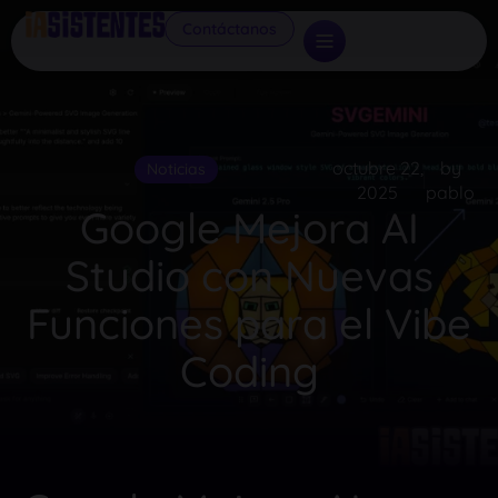
Contáctanos
octubre 22,
by
Noticias
2025
pablo
Google Mejora AI
Studio con Nuevas
Funciones para el Vibe
Coding