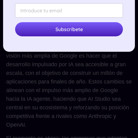
en Google Cloud Run con un solo clic, otorgando
una URL en vivo para acceso inmediato. Si bien
los detalles sobre la publicación de aplicaciones,
Subscríbete
ya sea en una galería pública o en otro lugar, aún
no están confirmados, este avance señala un
futuro de mayor descubrimiento y compartición. La
visión más amplia de Google es hacer que el
desarrollo impulsado por IA sea accesible a gran
escala, con el objetivo de construir un millón de
aplicaciones para finales de año. Estos cambios se
alinean con el impulso más amplio de Google
hacia la IA agente, haciendo que AI Studio sea
central en su ecosistema y reforzando su posición
competitiva frente a rivales como Anthropic y
OpenAI.