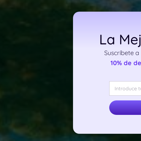
La Mej
Suscríbete a
10% de d