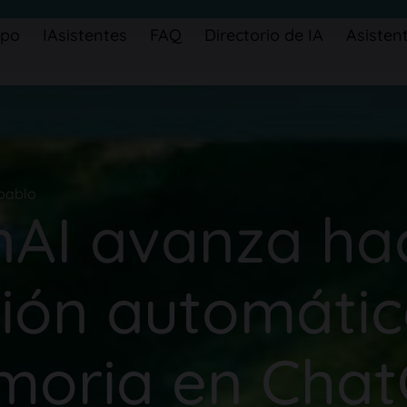
ipo
IAsistentes
FAQ
Directorio de IA
Asistent
pablo
AI avanza hac
tión automátic
oria en Cha