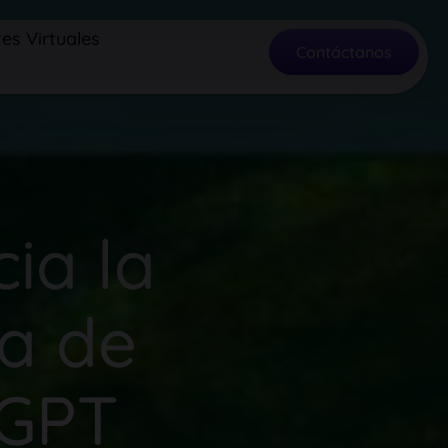
es Virtuales
Contáctanos
ia la
a de
tGPT