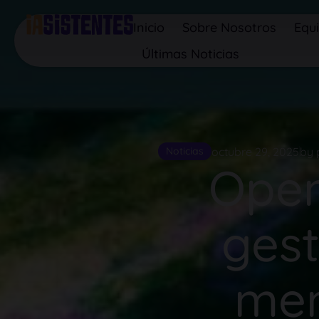
Inicio
Sobre Nosotros
Equ
Últimas Noticias
octubre 29, 2025
by 
Noticias
Open
ges
mem