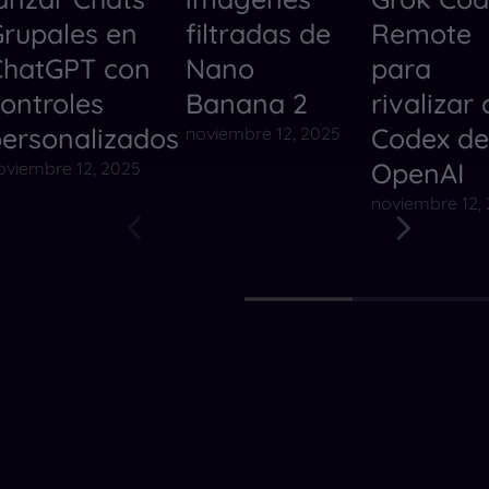
rupales en
filtradas de
Remote
ChatGPT con
Nano
para
ontroles
Banana 2
rivalizar
ersonalizados
Codex de
noviembre 12, 2025
OpenAI
oviembre 12, 2025
noviembre 12,