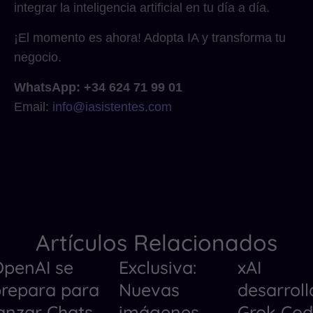
integrar la inteligencia artificial en tu día a día.
¡El momento es ahora! Adopta IA y transforma tu
negocio.
WhatsApp: +34 624 71 99 01
Email:
info@iasistentes.com
Artículos Relacionados
penAI se
Exclusiva:
xAI
Herramientas de IA
Noticias
Herramientas
repara para
Nuevas
desarroll
Noticias
Herramientas
Noticias
anzar Chats
imágenes
Grok Co