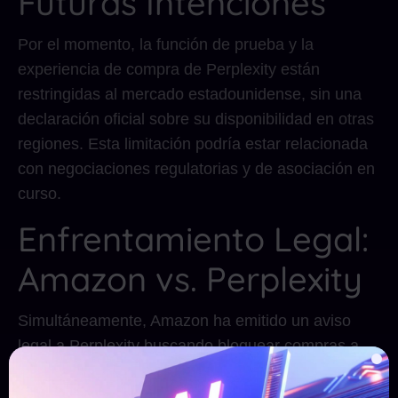
Futuras Intenciones
Por el momento, la función de prueba y la
experiencia de compra de Perplexity están
restringidas al mercado estadounidense, sin una
declaración oficial sobre su disponibilidad en otras
regiones. Esta limitación podría estar relacionada
con negociaciones regulatorias y de asociación en
curso.
Enfrentamiento Legal:
Amazon vs. Perplexity
Simultáneamente, Amazon ha emitido un aviso
legal a Perplexity buscando bloquear compras a
través de sus agentes de compras potenciados por
IA, lo que resalta la creciente tensión entre