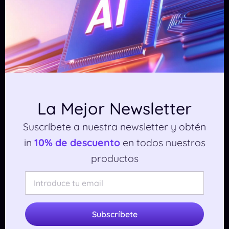
plataformas de comercio electrónico a medida que
la IA se convierte en un elemento central de la
experiencia de compra digital. Actualmente, los
usuarios de Perplexity en Estados Unidos disfrutan
de acceso anticipado a la prueba virtual, pero el
futuro de esta función podría depender de cómo
evolucionen estas dinámicas competitivas y
La Mejor Newsletter
legales.
Suscríbete a nuestra newsletter y obtén
¿Estás buscando una forma de potenciar tus
in
10% de descuento
en todos nuestros
compras en línea? Con esta funcionalidad,
productos
Perplexity está marcando un precedente en la
forma en que interactuamos con la moda y las
compras. Es un gran momento para explorar estas
innovaciones. Si deseas mantenerte al tanto de las
Subscríbete
últimas novedades en tecnología e inteligencia