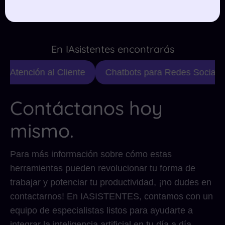
artificial, ¡contáctanos!
En IAsistentes encontrarás
e Atención al Cliente
Chatbots para Redes Sociales
Contáctanos hoy
mismo.
Para más información sobre cómo estas
herramientas pueden revolucionar tu forma de
trabajar y potenciar tu productividad, ¡no dudes en
contactarnos! En IASISTENTES, contamos con un
equipo de especialistas listos para ayudarte a
integrar la inteligencia artificial en tu día a día.