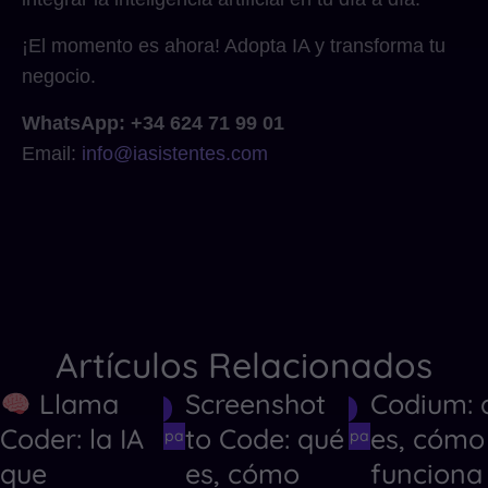
¡El momento es ahora! Adopta IA y transforma tu
negocio.
WhatsApp: +34 624 71 99 01
Email:
info@iasistentes.com
Artículos Relacionados
Llama
Screenshot
Codium: 
Herramientas de IA
Herramientas de IA
Herramientas
Coder: la IA
to Code: qué
es, cómo
Herramientas de IA para Crear Códigos
Herramientas de IA para Crear Código
Herramientas
que
es, cómo
funciona