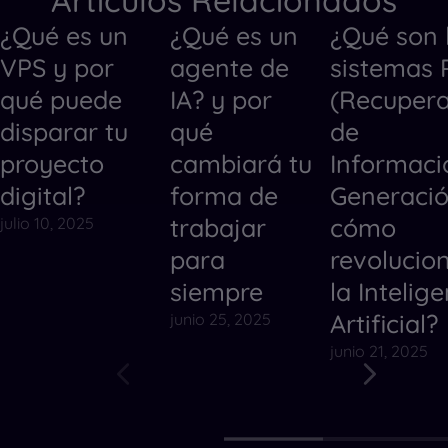
Artículos Relacionados
¿Qué es un
¿Qué es un
¿Qué son 
Otros
Otros
Otros
VPS y por
agente de
sistemas
qué puede
IA? y por
(Recupera
disparar tu
qué
de
proyecto
cambiará tu
Informaci
digital?
forma de
Generació
trabajar
cómo
julio 10, 2025
para
revolucio
siempre
la Intelig
Artificial?
junio 25, 2025
junio 21, 2025