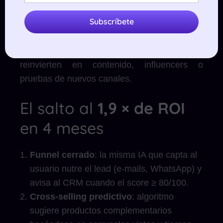
solo sobrevive la
que convierte.
Subscríbete
Un euro dejado de malgastar es un euro
ganado: esos 2 100 € liberados en 60 días se
reinvierten en contenido, influencers o
pruebas de nuevos canales.
El salto al
1,9 × de ROI
en 4 meses
Funnel cerrado
: la misma IA que capta al
usuario nutre el lead (e-mails, WhatsApp) y
avisa al CRM cuando el score ≥ 80/100.
Cross-selling predictivo
: algoritmo
sugiere productos complementarios