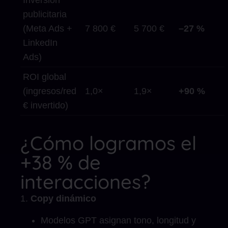
Inversión
publicitaria
(Meta Ads +
7 800 €
5 700 €
–27 %
LinkedIn
Ads)
ROI global
(ingresos/red
1,0×
1,9×
+90 %
€ invertido)
¿Cómo logramos el
+38 % de
interacciones?
Copy dinámico
Modelos GPT asignan tono, longitud y