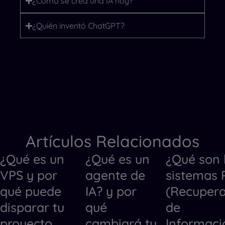
¿Cómo se crea una IA hoy?
¿Quién inventó ChatGPT?
Artículos Relacionados
¿Qué es un
¿Qué es un
¿Qué son 
Otros
Otros
Otros
VPS y por
agente de
sistemas
qué puede
IA? y por
(Recupera
disparar tu
qué
de
proyecto
cambiará tu
Informaci