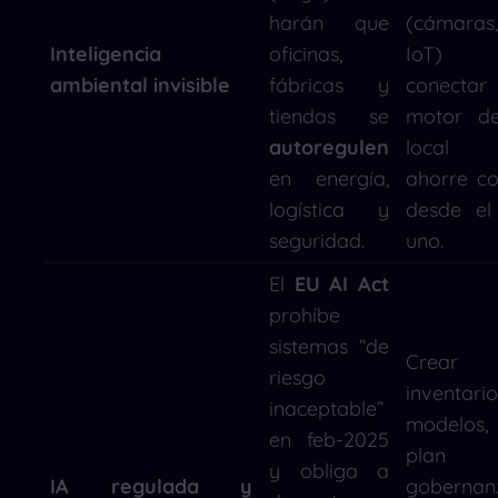
harán que
(cámaras,
Inteligencia
oficinas,
IoT)
ambiental invisible
fábricas y
conecta
tiendas se
motor d
autoregulen
local 
en energía,
ahorre co
logística y
desde el
seguridad.
uno.
El
EU AI Act
prohíbe
sistemas “de
Crear
riesgo
inventari
inaceptable”
modelos
en feb-2025
plan 
y obliga a
IA regulada y
gobernan