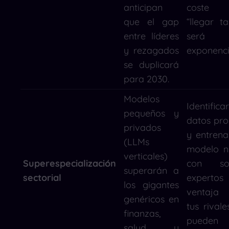
anticipan
coste
que el gap
“llegar ta
entre líderes
será
y rezagados
exponenci
se duplicará
para 2030.
Modelos
Identifica
pequeños y
datos pro
privados
y entrena
(LLMs
modelo n
verticales)
Superespecialización
con soc
superarán a
sectorial
experto
los gigantes
ventaja
genéricos en
tus rivale
finanzas,
pueden
salud y