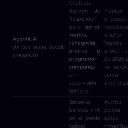
Chatbots
dejarán de
Mapear
“responder”
procesos
para
cerrar
repetitiv
ventas,
diseñar
Agentic AI
renegociar
“agente
(IA que actúa, decide
precios y
piloto” a
y negocia)
programar
de 2026 
campañas
no perde
sin
curva
supervisión
aprendiza
humana.
Sensores
Auditar
baratos + IA
puntos
en el borde
datos
(edge)
infrautili