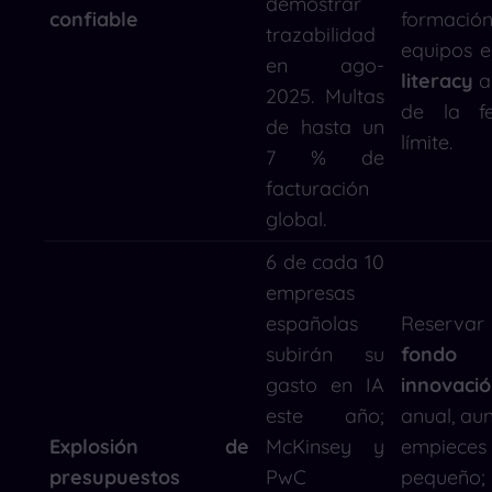
demostrar
confiable
formació
trazabilidad
equipos 
en ago-
literacy
a
2025. Multas
de la f
de hasta un
límite.
7 % de
facturación
global.
6 de cada 10
empresas
españolas
Reserva
subirán su
fondo
gasto en IA
innovaci
este año;
anual, au
Explosión de
McKinsey y
empieces
presupuestos
PwC
pequeño