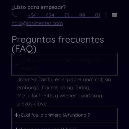
¿Listo para empezar?
+34 624 71 99 01
|
hola@iasistentes.com
Preguntas frecuentes
(FAQ)
¿Quién fue el creador de la inteligencia
artificial?
John McCarthy es el padre nominal; sin
embargo, figuras como Turing,
McCulloch-Pitts y Wiener aportaron
piezas clave.
¿Cuál fue la primera IA funcional?