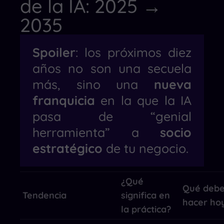
de la IA: 2025 →
2035
Spoiler
: los próximos diez
años no son una secuela
más, sino una
nueva
franquicia
en la que la IA
pasa de “genial
herramienta” a
socio
estratégico
de tu negocio.
¿Qué
Qué deb
Tendencia
significa en
hacer ho
la práctica?