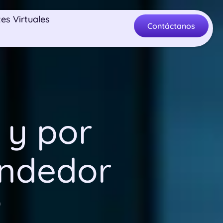
es Virtuales
Contáctanos
 y por
endedor
?