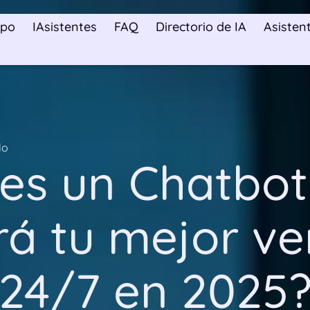
ipo
IAsistentes
FAQ
Directorio de IA
Asistent
lo
es un Chatbot
rá tu mejor v
24/7 en 2025