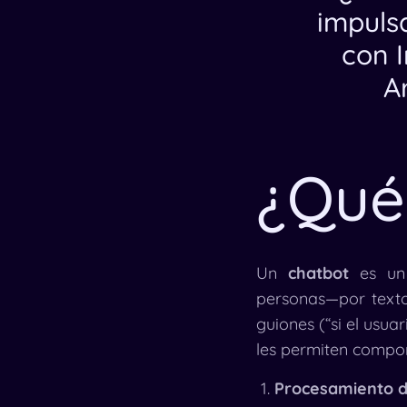
impuls
con I
Ar
¿Qué
Un
chatbot
es un 
personas—por text
guiones (“si el usua
les permiten compo
Procesamiento d