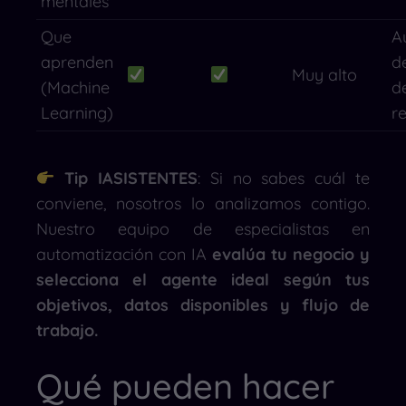
mentales
Que
A
aprenden
d
Muy alto
(Machine
d
Learning)
r
Tip IASISTENTES
: Si no sabes cuál te
conviene, nosotros lo analizamos contigo.
Nuestro equipo de especialistas en
automatización con IA
evalúa tu negocio y
selecciona el agente ideal según tus
objetivos, datos disponibles y flujo de
trabajo.
Qué pueden hacer