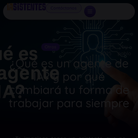
Contáctanos
junio 25,
by
Otros
2025
pablo
¿Qué es un agente de
IA? y por qué
cambiará tu forma de
trabajar para siempre