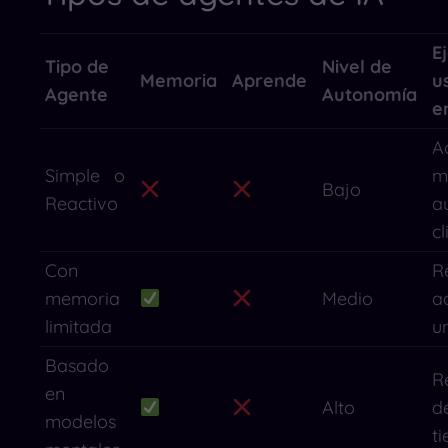
E
Tipo de
Nivel de
Memoria
Aprende
u
Agente
Autonomía
e
A
Simple o
m
Bajo
Reactivo
a
cl
Con
R
memoria
Medio
a
limitada
u
Basado
R
en
Alto
d
modelos
t